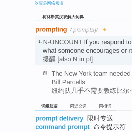
更多
网络短语
柯林斯英汉双解大词典
prompting
/ˈprɒmptɪŋ/
N-UNCOUNT
If you respond t
1.
what someone encourages or r
提醒
[also N in pl]
The New York team needed li
例：
Bill Parcells.
纽约队几乎不需要教练比尔
词组短语
同近义词
同根词
prompt delivery
限时专送
command prompt
命令提示符