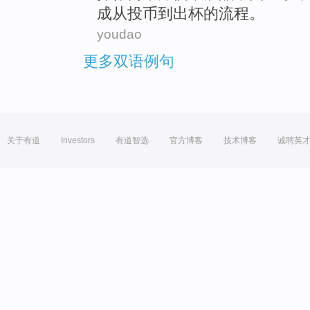
成
从
投币
到
出
杯
的
流程
。
youdao
更多双语例句
关于有道
Investors
有道智选
官方博客
技术博客
诚聘英