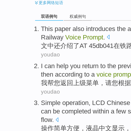
更多
网络短语
双语例句
权威例句
This paper
also
introduces
the
a
Railway
Voice
Prompt
.
文中
还
介绍
了AT 45db041在
铁
youdao
I
can help
you
return
to the
prev
then
according to
a
voice
promp
我
帮
您
返回
上级
菜单
，
请您
根据
youdao
Simple
operation
,
LCD
Chinese
can be
completed
within
a few
flow
.
操作简单
方便
，
液晶
中文
显示
，