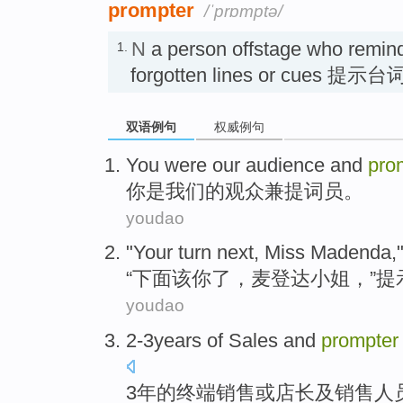
prompter
/ˈprɒmptə/
N
a person offstage who remind
1.
forgotten lines or cues 提示
双语例句
权威例句
You
were
our
audience
and
pro
你
是
我们
的
观众
兼
提词员。
youdao
"
Your
turn next,
Miss Madenda
,
“下面该
你
了，麦登达
小姐
，”
提
youdao
2-3years
of
Sales
and
prompter
3年
的
终端
销售
或
店长
及
销售人