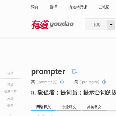
词典
翻译
有道精品课
云笔记
中英
有道 - 网易旗下搜索
prompter
目录
英
[ˈprɒmptə(r)]
美
[ˈprɑːmptər]
释义
n. 敦促者；提词员；提示台词的
权威词典
用法
例句
网络释义
专业释义
英英释义