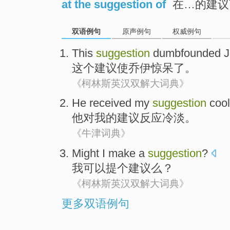
at the suggestion of
在…的建议
双语例句
原声例句
权威例句
This
suggestion
dumbfounded
J
这个
建议
使乔伊
惊呆
了。
《柯林斯英汉双解大词典》
He
received
my
suggestion
cool
他
对
我
的
建议
反应冷淡
。
《牛津词典》
Might
I
make
a
suggestion
?
我
可以
提
个
建议
么？
《柯林斯英汉双解大词典》
更多双语例句