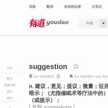
词典
翻译
有道精品课
云笔记
中英
有道 - 网易旗下搜索
suggestion
目录
英
[səˈdʒestʃən]
美
[səˈdʒestʃən; səɡˈdʒe
释义
n. 建议，意见；提议；微量；
权威词典
用法
暗示；（尤指催眠术等疗法中的
例句
（或提示）；
[ 复数 suggestions ]