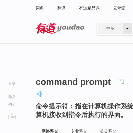
词典
翻译
有道精品课
云笔记
中英
有道 - 网易旗下搜索
command prompt
目录
释义
命令提示符：指在计算机操作系
例句
算机接收到指令后执行的界面。
go
top
网络释义
专业释义
英英释义