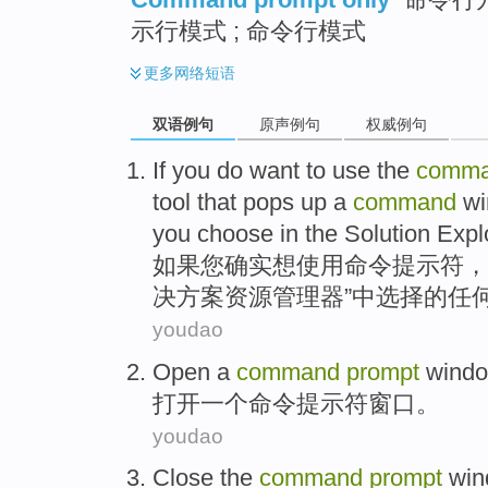
示行模式 ; 命令行模式
更多
网络短语
双语例句
原声例句
权威例句
If
you
do
want to
use
the
comm
tool
that
pops up
a
command
w
you
choose
in the
Solution
Explo
如果
您
确实
想
使用
命令
提示符
，
决方案
资源管理器”
中
选择
的
任
youdao
Open
a
command
prompt
wind
打开
一个
命令
提示符
窗口
。
youdao
Close the
command
prompt
win