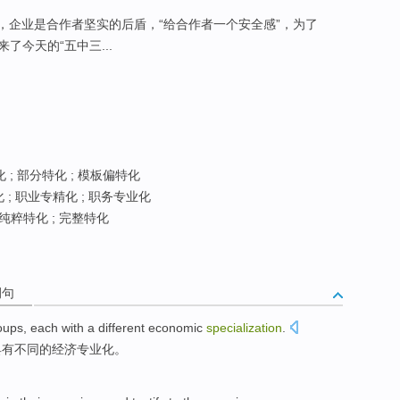
，企业是合作者坚实的后盾，“给合作者一个安全感”，为了
今天的“五中三...
 ; 部分特化 ; 模板偏特化
 ; 职业专精化 ; 职务专业化
 纯粹特化 ; 完整特化
例句
oups
,
each
with a
different
economic
specialization
.
具有
不同
的
经济
专业化
。