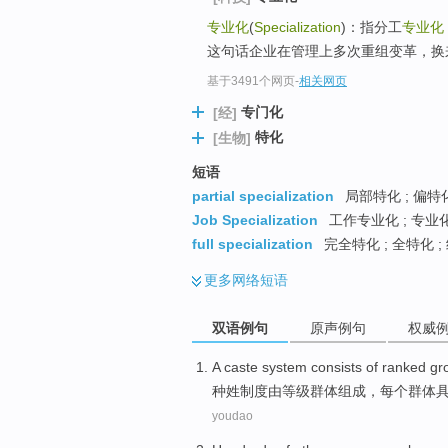
top
专业化
(
Specialization
)：指分工
专业化
这句话企业在管理上多次重组变革，换来了
基于3491个网页
-
相关网页
专门化
[经]
特化
[生物]
短语
partial specialization
局部特化 ; 偏特化
Job Specialization
工作专业化 ; 专业化
full specialization
完全特化 ; 全特化 ;
更多
网络短语
双语例句
原声例句
权威
A caste
system
consists of
ranked
gr
种姓
制度
由
等级
群体
组成，
每个
群体
youdao