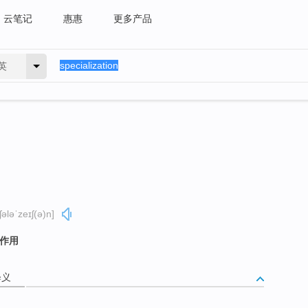
云笔记
惠惠
更多产品
英
ʃələˈzeɪʃ(ə)n]
化作用
释义