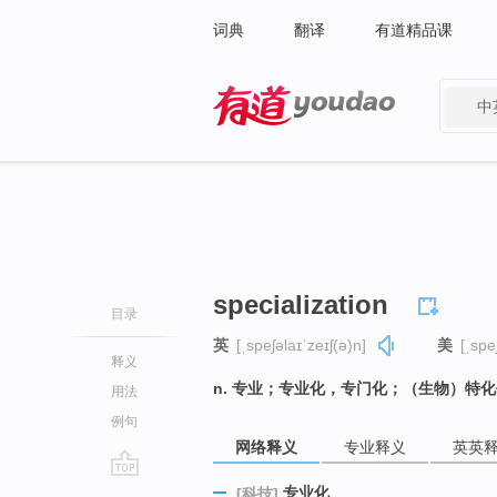
词典
翻译
有道精品课
中
有道 - 网易旗下搜索
specialization
目录
英
[ˌspeʃəlaɪˈzeɪʃ(ə)n]
美
[ˌspe
释义
n. 专业；专业化，专门化；（生物）特
用法
例句
网络释义
专业释义
英英
go
专业化
[科技]