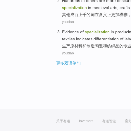
Hundreds
of
others
are more
obscur
specialization
in medieval
arts
,
crafts
其他
成百
上千的词
在
含义
上
更加
模糊
youdao
Evidence
of
specialization
in
produci
textiles
indicates
differentiation
of
lab
生产
原材料
和
制造
陶瓷
和
纺织品
的
专
youdao
更多双语例句
关于有道
Investors
有道智选
官