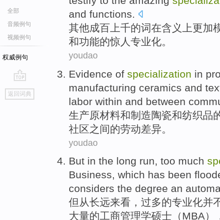
testify to
the
amazing
specializa
全部
and
functions
.
音频例句
其他
成百
上千的词
在
含义
上
更加
视频例句
和
功能
的惊人
专业化
。
youdao
权威例句
Evidence
of
specialization
in
pr
manufacturing
ceramics
and
tex
go
返回词典
top
labor
within
and
between
commu
生产
原材料
和
制造
陶瓷
和
纺织品
社区
之间
的
劳动
差异
。
youdao
But
in
the long run
,
too much
sp
Business
, which
has been
flood
considers the
degree
an
automa
但
从
长远
来看，
过多
的
专业化
并
大量的工商管理学硕士（
MBA
）