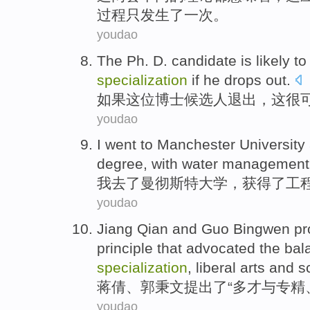
过程
只
发生
了一次。
youdao
The Ph.
D.
candidate
is
likely
t
specialization
if
he
drops out
.
如果
这位
博士
候选人
退出，这
很
youdao
I
went to
Manchester
University
degree
, with
water
management
我
去
了
曼彻斯特
大学
，
获得
了
工
youdao
Jiang Qian and Guo
Bingwen
pr
principle
that advocated
the
bala
specialization
,
liberal arts and 
蒋倩、
郭秉文
提出
了“多才
与
专
精
youdao