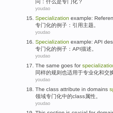
问
：
什么
是
专门化
？
youdao
Specialization
example
:
Refere
专门化
的
例子
：
引用
主题
。
youdao
Specialization
example
:
API
des
专门化
的
例子
：
API
描述
。
youdao
The
same
goes
for
specializatio
同样
的
规则也适用
于
专业化
和
交
youdao
The
class
attribute
in
domains
s
领域
专门化
中的
class
属性
。
youdao
This
section
is
crucial
for
domai