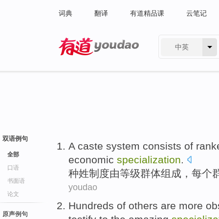
词典
翻译
有道精品课
云笔记
中英
有道 - 网易旗下搜索
双语例句
A caste
system
consists of
rank
全部
economic
specialization
.
口语
种姓
制度
由
等级
群体
组成，
每个
书面语
youdao
论文
Hundreds
of
others
are more
ob
原声例句