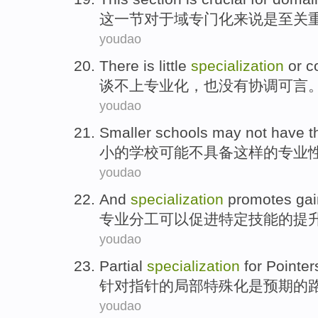
这
一节
对于
域
专门化来说
是
至关
youdao
There is little
specialization
or
c
谈不上
专业化，也没有协调可言
youdao
Smaller
schools
may
not
have
t
小的
学校
可能
不
具备
这样
的
专业
youdao
And
specialization
promotes
gai
专业
分工可以
促进
特定
技能的提
youdao
Partial
specialization
for
Pointer
针对
指针
的
局部
特殊化
是
预期
的
youdao