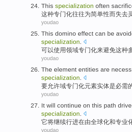
This
specialization
often
sacrifi
这种
专门化
往往
为
简单性
而失去
youdao
This
domino
effect
can be
avoi
specialization
.
可以
使用
领域
专门化来
避免
这种
youdao
The
element
entities
are
necess
specialization
.
要
允许
域
专门化
元素
实体
是
必需
youdao
It
will
continue on
this
path
driv
specialization
.
它
将
继续
行进在
由
全球化
和
专业
youdao