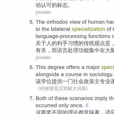
动
认可
的
标志
。
youdao
The
orthodox
view
of
human
ha
to
the bilateral
specialization
of
language-processing
functions
关于
人
的
利
手习惯的
传统
观点
是
有关，而语言处理
功能
集中
在
大
youdao
This
degree
offers
a
major
speci
alongside a course in
sociology
.
该
学位
提供
一
门
社会
政策
主专业
《柯林斯英汉双解大词典》
Both
of
these
scenarios
imply th
occurred
only
once
.
这两
套
不同
的
理论都
意味着
，适