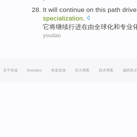
It
will
continue on
this
path
driv
specialization
.
它
将
继续
行进在
由
全球化
和
专业
youdao
关于有道
Investors
有道智选
官方博客
技术博客
诚聘英