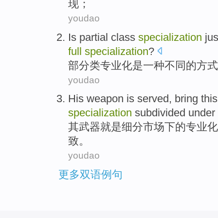
现；
youdao
Is
partial
class
specialization
ju
full
specialization
?
部分
类
专业化
是
一
种
不同
的
方式
youdao
His
weapon
is
served
,
bring
thi
specialization
subdivided
under
其
武器
就是
细分
市场
下
的
专业化
致。
youdao
更多双语例句