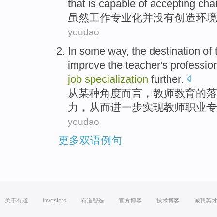
that
is
capable
of
accepting
cha
虽然
工作
专业化
并
没有
创造
环境
youdao
In
some
way
, the
destination
of
improve
the teacher
's
professio
job
specialization
further
.
从
某种
角度而言
，
教师
教育
的
落
力
，
从而
进一步
实现
教师
职业
专
youdao
更多双语例句
关于有道
Investors
有道智选
官方博客
技术博客
诚聘英