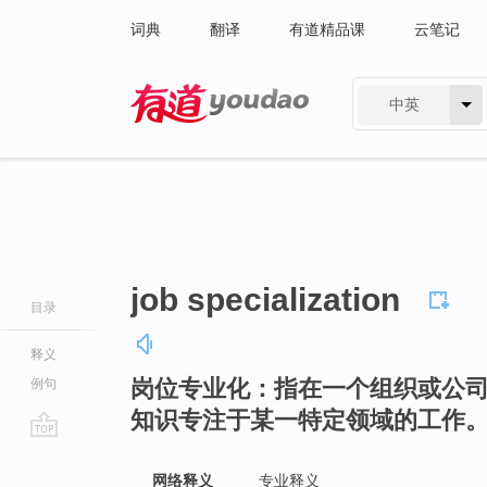
词典
翻译
有道精品课
云笔记
中英
有道 - 网易旗下搜索
job specialization
目录
释义
岗位专业化：指在一个组织或公
例句
知识专注于某一特定领域的工作
go
top
网络释义
专业释义