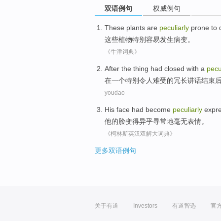
双语例句
权威例句
These
plants
are
peculiarly
prone to
这些
植物
特别
容易
发生
病变
。
《牛津词典》
After
the thing had
closed
with
a
pecu
在
一
个
特别
令人难受
的
冗长
讲话
结束
youdao
His
face
had become
peculiarly
expre
他
的
脸
变得
异乎寻常
地毫无表情
。
《柯林斯英汉双解大词典》
更多双语例句
关于有道
Investors
有道智选
官