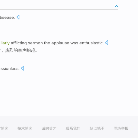
disease
.
liarly
afflicting
sermon
the
applause
was enthusiastic.
后
，热烈的掌声响起。
ssionless
.
方博客
技术博客
诚聘英才
联系我们
站点地图
网络举报