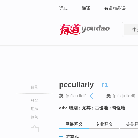
词典
翻译
有道精品课
中
有道 - 网易旗下搜索
peculiarly
目录
英
[pɪˈkjuːliəli]
美
[pɪˈkjuːliərli]
释义
adv. 特别；尤其；古怪地；奇怪地
用法
例句
网络释义
专业释义
英英
go
特有地