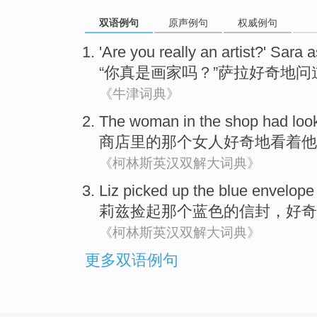
双语例句
原声例句
权威例句
'
Are you
really
an artist
?'
Sara
a
“
你
真是
画家
吗？”
萨拉
好奇地
问
《牛津词典》
The woman
in
the
shop
had
loo
商店里
的
那个
女人好奇地
看着
他
《柯林斯英汉双解大词典》
Liz
picked
up the
blue
envelope
莉兹
捡
起那个
蓝色
的
信封
，好奇
《柯林斯英汉双解大词典》
更多双语例句