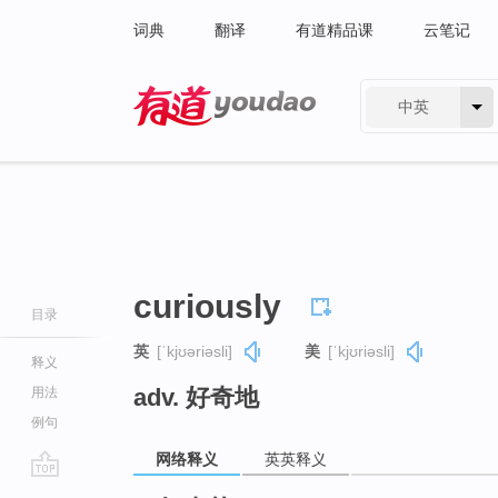
词典
翻译
有道精品课
云笔记
中英
有道 - 网易旗下搜索
curiously
目录
英
[ˈkjʊəriəsli]
美
[ˈkjʊriəsli]
释义
adv. 好奇地
用法
例句
网络释义
英英释义
go