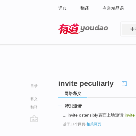
词典
翻译
有道精品课
中
有道 - 网易旗下搜索
invite peculiarly
目录
网络释义
释义
特别邀请
翻译
... invite ostensibly表面上地邀请
invite
基于11个网页
-
相关网页
go
top