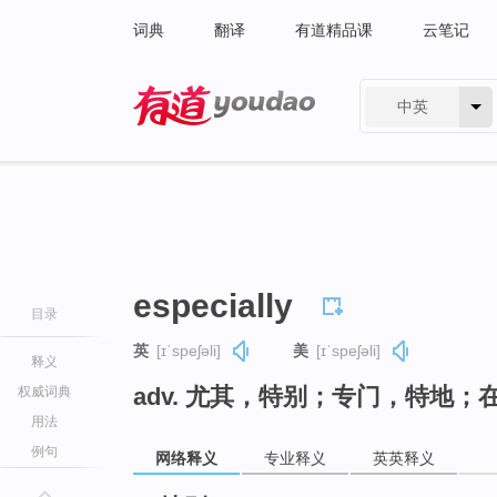
词典
翻译
有道精品课
云笔记
中英
有道 - 网易旗下搜索
especially
目录
英
[ɪˈspeʃəli]
美
[ɪˈspeʃəli]
释义
adv. 尤其，特别；专门，特地
权威词典
用法
例句
网络释义
专业释义
英英释义