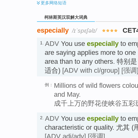
更多
网络短语
柯林斯英汉双解大词典
especially
CET
/ɪˈspɛʃəlɪ/
ADV
You use
especially
to emp
1.
are saying applies more to one p
area than to any others
适合)
[ADV with cl/group]
[强调
Millions of wild flowers colou
例：
and May.
成千上万的野花使峡谷五彩
ADV
You use
especially
to em
2.
characteristic or quality
[ADV adj/adv]
[强调]