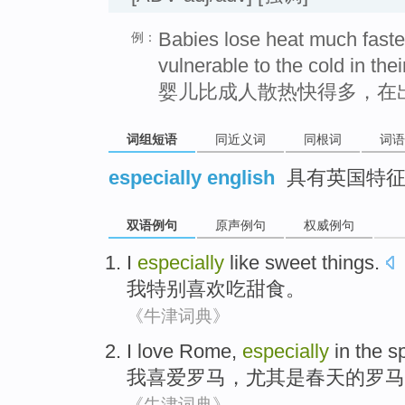
Babies lose heat much faster
例：
vulnerable to the cold in thei
婴儿比成人散热快得多，在
词组短语
同近义词
同根词
词语
especially english
具有英国特
双语例句
原声例句
权威例句
I
especially
like
sweet things
.
我
特别
喜欢
吃
甜食
。
《牛津词典》
I
love
Rome
,
especially
in
the
s
我
喜爱
罗马
，
尤其是
春天
的罗马
《牛津词典》