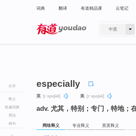
词典
翻译
有道精品课
云笔记
中英
有道 - 网易旗下搜索
especially
目录
英
[ɪˈspeʃəli]
美
[ɪˈspeʃəli]
释义
adv. 尤其，特别；专门，特地
权威词典
用法
例句
网络释义
专业释义
英英释义