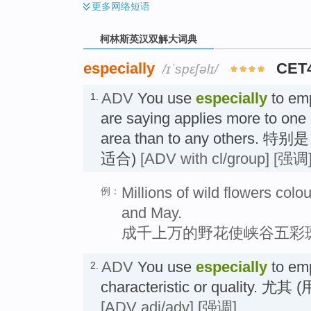
更多
网络短语
柯林斯英汉双解大词典
especially
CET
/ɪˈspɛʃəlɪ/
ADV
You use
especially
to emp
1.
are saying applies more to one p
area than to any others
适合)
[ADV with cl/group]
[强调
Millions of wild flowers colou
例：
and May.
成千上万的野花使峡谷五彩
ADV
You use
especially
to em
2.
characteristic or quality
[ADV adj/adv]
[强调]