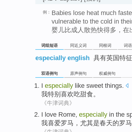
Babies lose heat much faster
例：
vulnerable to the cold in thei
婴儿比成人散热快得多，在
词组短语
同近义词
同根词
词语
especially english
具有英国特
双语例句
原声例句
权威例句
I
especially
like
sweet things
.
我
特别
喜欢
吃
甜食
。
《牛津词典》
I
love
Rome
,
especially
in
the
s
我
喜爱
罗马
，
尤其是
春天
的罗马
《牛津词典》