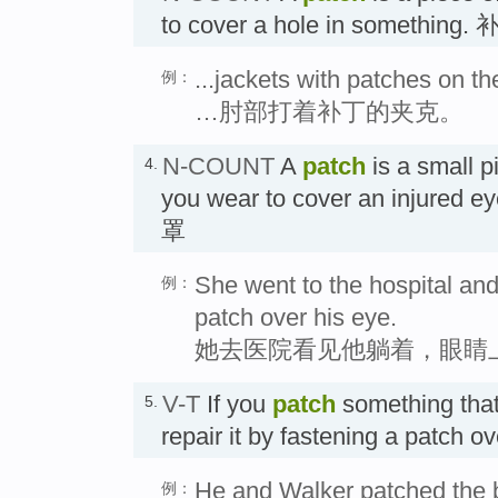
to cover a hole in something.
...jackets with patches on t
例：
…肘部打着补丁的夹克。
N-COUNT
A
patch
is a small p
4.
you wear to cover an injur
罩
She went to the hospital an
例：
patch over his eye.
她去医院看见他躺着，眼睛
V-T
If you
patch
something that 
5.
repair it by fastening a patch
He and Walker patched the b
例：