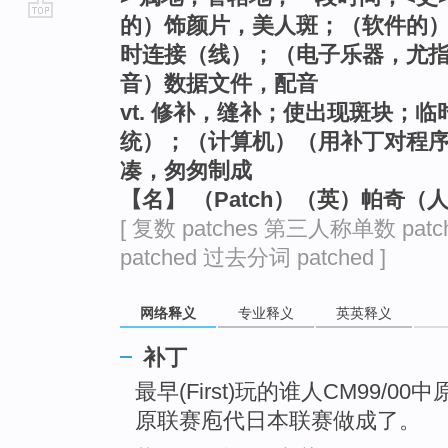
的）饰颜片，美人斑；（软件的
go
时连接（线）；（电子乐器，尤
top
音）数据文件，配音
vt. 修补，缝补；使出现斑块；
统）；（计算机）（用补丁对程
凑，匆匆制成
【名】 （Patch）（英）帕奇（
[ 复数 patches 第三人称单数 patc
patched 过去分词 patched ]
网络释义
专业释义
英英释义
补丁
最早(First)玩的谁人CM99/00
原联赛庖代日本联赛做成了。