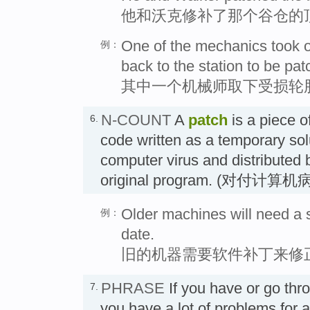
他和沃克修补了那个谷仓的
One of the mechanics took of
例：
back to the station to be pat
其中一个机械师取下受损轮
N-COUNT
A
patch
is a piece 
6.
code written as a temporary solu
computer virus and distributed 
original program. (对付计
Older machines will need a s
例：
date.
旧的机器需要软件补丁来修
PHRASE
If you have or go th
7.
you have a lot of problems 