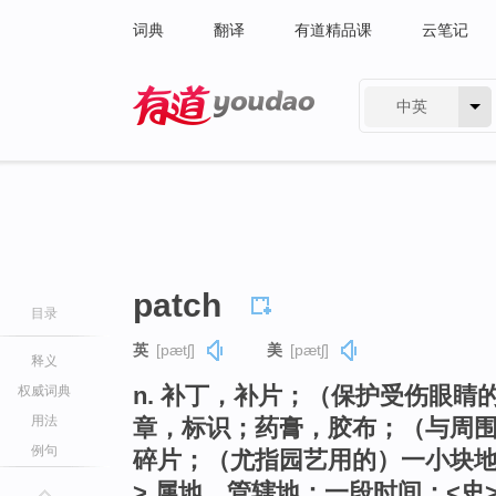
词典
翻译
有道精品课
云笔记
中英
有道 - 网易旗下搜索
patch
目录
英
[pætʃ]
美
[pætʃ]
释义
n. 补丁，补片；（保护受伤眼睛
权威词典
用法
章，标识；药膏，胶布；（与周
例句
碎片；（尤指园艺用的）一小块地
> 属地，管辖地；一段时间；<史