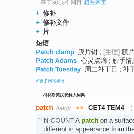
基于3012个网页
-
相关网页
修补
修补文件
片
短语
Patch clamp
膜片钳 ;
[生理]
膜片
Patch Adams
心灵点滴 ; 妙手情真
Patch Tuesday
周二补丁日 ; 补丁
更多
网络短语
柯林斯英汉双解大词典
patch
CET4 TEM4
/pætʃ/
(
N-COUNT
A
patch
on a surface 
1.
different in appearance from th