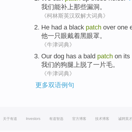
我们
能
补
上
那些
漏洞
。
《柯林斯英汉双解大词典》
He
had a
black
patch
over
one
他
一
只眼戴着
黑
眼罩
。
《牛津词典》
Our
dog
has a
bald
patch
on
its
我们
的
狗
腿
上
脱
了
一
片
毛。
《牛津词典》
更多双语例句
关于有道
Investors
有道智选
官方博客
技术博客
诚聘英