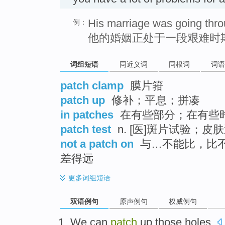
His marriage was going thro
例：
他的婚姻正处于一段艰难时
词组短语
同近义词
同根词
词语
patch clamp
膜片箝
patch up
修补；平息；拼凑
in patches
在有些部分；在有些
patch test
n. [医]斑片试验；皮
not a patch on
与…不能比，比
差得远
更多
词组短语
双语例句
原声例句
权威例句
We
can
patch
up
those
holes
.