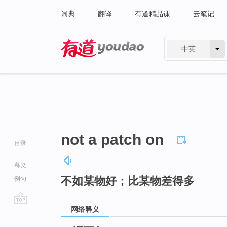
词典
翻译
有道精品课
云笔记
中英
有道 - 网易旗下搜索
not a patch on
目录
释义
不如某物好；比某物差得多
例句
网络释义
go
top