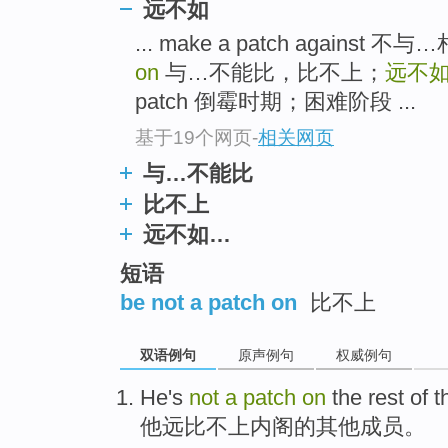
远不如
... make a patch agains
on
与…不能比，比不上；
远不
patch 倒霉时期；困难阶段 ...
基于19个网页
-
相关网页
与…不能比
比不上
远不如…
短语
be not a patch on
比不上
双语例句
原声例句
权威例句
He
's
not
a
patch
on
the
rest
of
t
他
远
比不上
内阁
的
其他
成员。