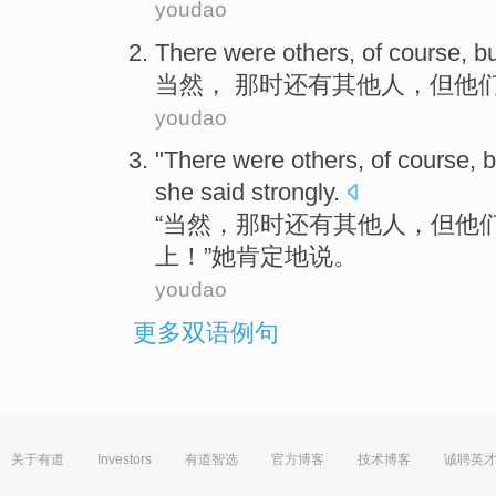
youdao
There
were
others
,
of course
,
bu
当然
， 那时
还有
其他人
，
但
他
youdao
"
There
were
others
,
of course
,
b
she
said
strongly.
“
当然
，那时
还有
其他人
，
但
他
上
！”
她
肯定地说。
youdao
更多双语例句
关于有道
Investors
有道智选
官方博客
技术博客
诚聘英