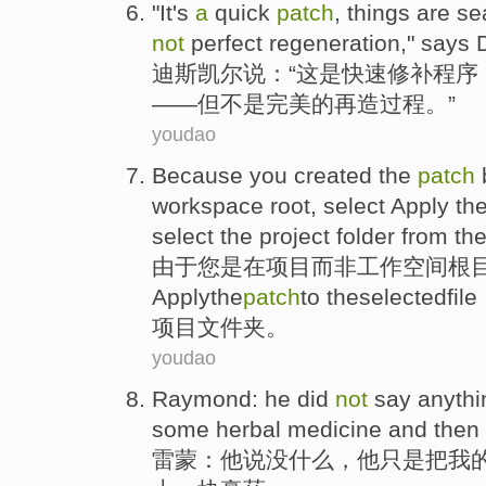
"
It
's
a
quick
patch
, things are s
not
perfect
regeneration
," says
迪斯
凯尔
说：“
这
是
快速
修补
程序
——
但
不是
完美的
再造过程
。”
youdao
Because
you
created
the
patch
workspace
root
,
select
Apply
th
select
the
project
folder from
th
由于
您
是
在
项目
而
非工作
空间
根
Apply
the
patch
to
the
selected
file
项目
文件夹
。
youdao
Raymond
:
he
did
not
say
anythi
some
herbal medicine
and
then
雷蒙
：
他
说
没什么
，他
只是
把
我