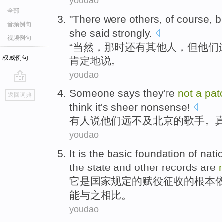
youdao
全部
"
There
were
others
,
of course
,
b
音频例句
she
said
strongly.
视频例句
“
当然
，那时
还有
其他人
，
但
他们
权威例句
肯定地说。
youdao
go
Someone
says
they
're
not
a
pat
返回词典
top
think it's
sheer nonsense
!
有人
说
他们
远不及
北京
的歌手。
youdao
It
is
the
basic
foundation
of
nati
the state and
other
records are
它
是
国家
规定
的
赋役
征收
的
根本
能
与之相比。
youdao