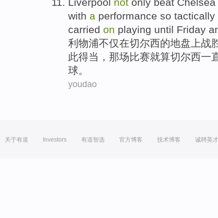
Liverpool
not
only
beat
Chelsea
with
a
performance
so
tactically
carried
on
playing
until
Friday
a
利物浦
不仅
在
切尔西
的地盘
上
战
此
得当，那场
比赛
就算切尔西
一
球。
youdao
关于有道
Investors
有道智选
官方博客
技术博客
诚聘英