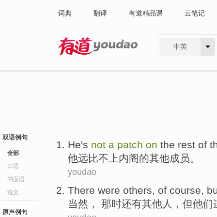
词典
翻译
有道精品课
云笔记
中英
有道 - 网易旗下搜索
双语例句
He
's
not
a
patch
on
the
rest
of
t
全部
他
远
比不上
内阁
的
其他
成员。
口语
youdao
书面语
There
were
others
,
of course
,
bu
论文
当然
， 那时
还有
其他人
，
但
他们
原声例句