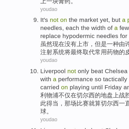
上
一
块
膏药。
youdao
It
's
not
on
the market yet
,
but
a
needles
, each
the
width
of
a
few
replace
hypodermic
needles for
虽然
现在
没有
上市
，
但是
一种
由
注射
系统
将
最终
取代
常用
药物
的
youdao
Liverpool
not
only
beat
Chelsea
with
a
performance
so
tactically
carried
on
playing
until
Friday
a
利物浦
不仅
在
切尔西
的地盘
上
战
此
得当，那场
比赛
就算切尔西
一
球。
youdao