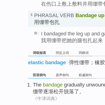
在伤口上敷上敷料并用绷带
PHRASAL VERB
Bandage up
3.
用绷带包扎
I bandaged the leg up and ga
例：
我用绷带把她的腿包扎起来
词组短语
同近义词
同根词
elastic bandage
弹性绷带；橡胶
双语例句
原声例句
权威例句
The
bandage
gradually
unwoun
绷带
逐渐
松开
脱落了
。
《牛津词典》