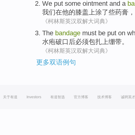
We
put
some
ointment
and
a
ba
我们
在
他
的
膝盖上
涂了
些
药膏
，
《柯林斯英汉双解大词典》
The
bandage
must be
put on w
水疱破
口后
必须
包扎
上绷带。
《柯林斯英汉双解大词典》
更多双语例句
关于有道
Investors
有道智选
官方博客
技术博客
诚聘英