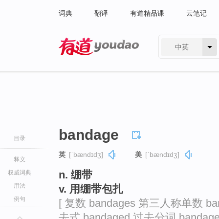
词典
翻译
有道精品课
云笔记
中英
有道 - 网易旗下搜索
bandage
目录
英
[ˈbændɪdʒ]
美
[ˈbændɪdʒ]
释义
n. 绷带
权威词典
用法
v. 用绷带包扎
例句
[ 复数 bandages 第三人称单数 ban
去式 bandaged 过去分词 bandaged