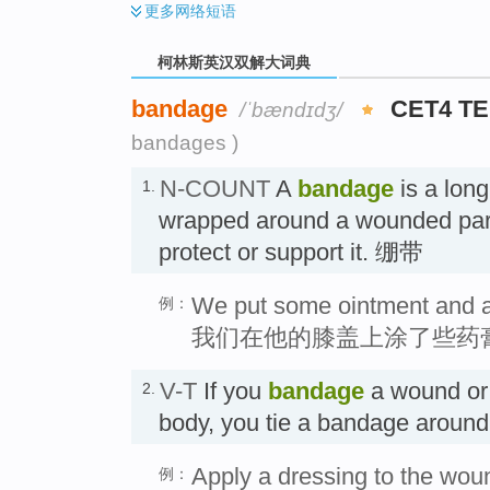
更多
网络短语
柯林斯英汉双解大词典
bandage
CET4 T
/ˈbændɪdʒ/
bandages )
N-COUNT
A
bandage
is a long 
1.
wrapped around a wounded part
protect or support it. 绷带
We put some ointment and a
例：
我们在他的膝盖上涂了些药
V-T
If you
bandage
a wound or 
2.
body, you tie a bandage aro
Apply a dressing to the wou
例：