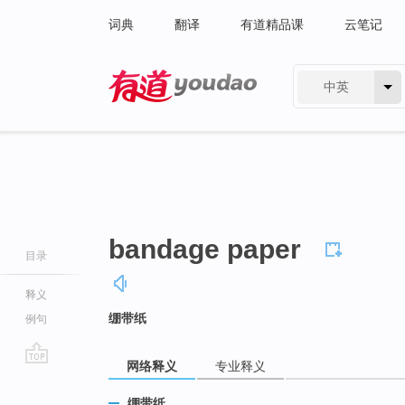
词典
翻译
有道精品课
云笔记
中英
有道 - 网易旗下搜索
bandage paper
目录
释义
绷带纸
例句
网络释义
专业释义
go
top
绷带纸