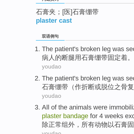
石膏夹；[医]石膏绷带
plaster cast
双语例句
The patient
's broken leg was se
病人
的
断腿
用
石膏
绷带固定着
。
youdao
The
patient's broken
leg was
se
石膏
绷带
（
作
折断
或脱位之骨复
youdao
All
of the
animals
were
immobil
plaster
bandage
for
4
weeks
ex
除
正常
组
外，
所有
动物
以
石膏
固
youdao