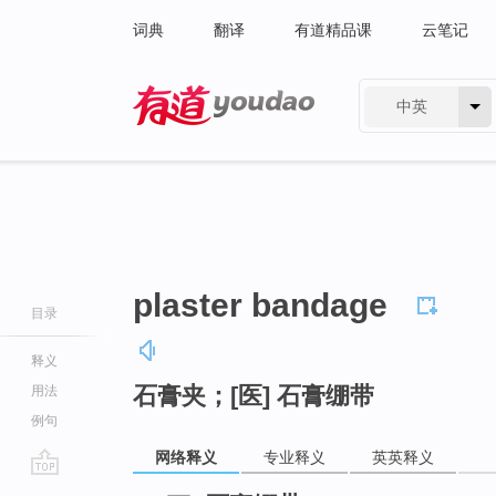
词典
翻译
有道精品课
云笔记
中英
有道 - 网易旗下搜索
plaster bandage
目录
释义
石膏夹；[医] 石膏绷带
用法
例句
网络释义
专业释义
英英释义
go