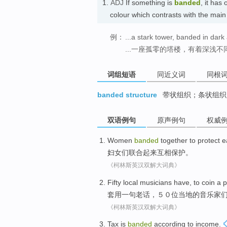
1.
ADJ
If something is
banded
, it has
colour which contrasts with the 
例：
...a stark tower, banded in dark 
...一座孤零的塔楼，有着深浅
词组短语
同近义词
同根
banded structure
带状组织；条状组织
双语例句
原声例句
权威
Women
banded
together to
protect
e
妇女
们联合
起来
互相
保护
。
《柯林斯英汉双解大词典》
Fifty
local
musicians
have, to coin
a 
套用
一句
老话，５０位
当地
的
音乐家
《柯林斯英汉双解大词典》
Tax
is
banded
according to
income
.