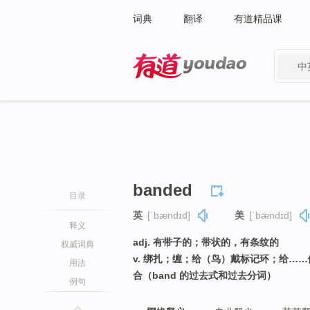
词典
翻译
有道精品课
中
有道 - 网易旗下搜索
banded
目录
英
[ˈbændɪd]
美
[ˈbændɪd]
释义
adj. 有带子的；带状的，有条纹的
权威词典
v. 绑扎；缠；给（鸟）戴标记环；给…
用法
合（band 的过去式和过去分词）
例句