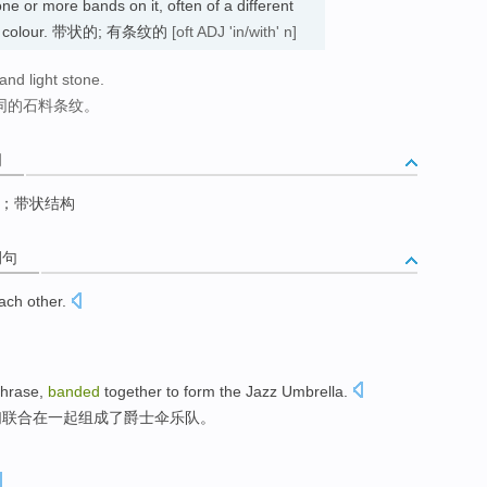
 one or more bands on it, often of a different
main colour. 带状的; 有条纹的
[oft ADJ 'in/with' n]
and light stone.
不同的石料条纹。
词
；带状结构
例句
ach other
.
phrase
,
banded
together to
form
the
Jazz
Umbrella
.
们
联合
在
一起
组成
了
爵士伞乐队。