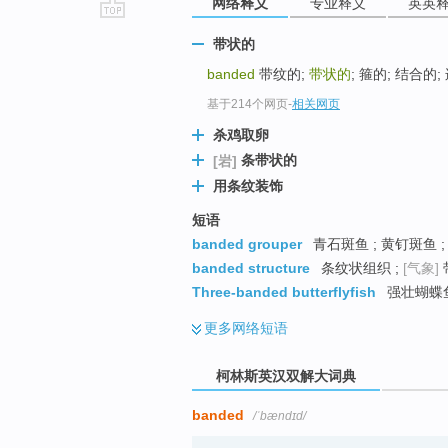
网络释义
专业释义
英英
go
带状的
top
banded
带纹的;
带状的
; 箍的; 结合的
基于214个网页
-
相关网页
杀鸡取卵
条带状的
[岩]
用条纹装饰
短语
banded grouper
青石斑鱼 ; 黄钉斑鱼 
banded structure
条纹状组织 ;
[气象]
Three-banded butterflyfish
强壮蝴蝶
更多
网络短语
柯林斯英汉双解大词典
banded
/ˈbændɪd/