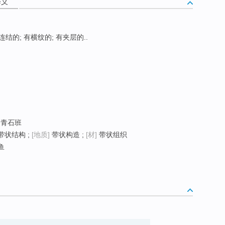
释义
; 连结的; 有横纹的; 有夹层的..
; 青石班
带状结构 ;
[地质]
带状构造 ;
[材]
带状组织
鱼