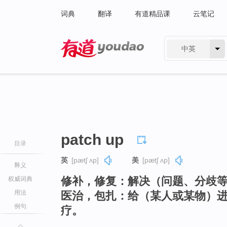
词典
翻译
有道精品课
云笔记
中英
有道 - 网易旗下搜索
patch up
目录
英
[pætʃ ʌp]
美
[pætʃ ʌp]
释义
修补，修复：解决（问题、分歧
权威词典
用法
医治，包扎：给（某人或某物）
例句
疗。