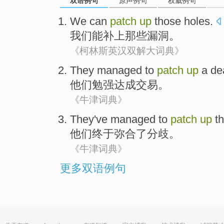
双语例句
原声例句
权威例句
We
can
patch
up
those
holes
.
我们
能
补
上
那些
漏洞
。
《柯林斯英汉双解大词典》
They
managed to
patch
up
a de
他们
勉强
达成
交易。
《牛津词典》
They
've managed
to
patch
up
t
他们
终于
弥合
了
分歧
。
《牛津词典》
更多双语例句