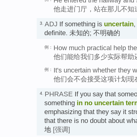
He entered the hallway and s
他走进门厅，站在那儿不知
ADJ
If something is
uncertain
,
3.
definite. 未知的; 不明确的
How much practical help they
例：
他们能给我们多少实际帮助
It's uncertain whether they w
例：
他们会不会接受这项计划现
PHRASE
If you say that someo
4.
something
in no uncertain te
emphasizing that they say it str
that there is no doubt about
地
[强调]