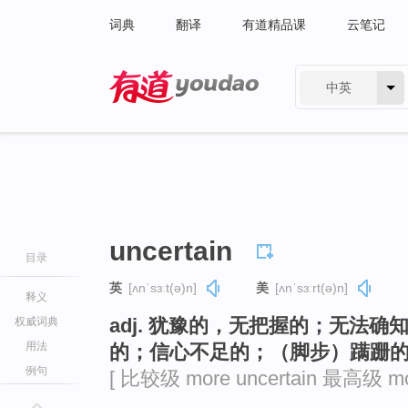
词典
翻译
有道精品课
云笔记
中英
有道 - 网易旗下搜索
uncertain
目录
英
[ʌnˈsɜːt(ə)n]
美
[ʌnˈsɜːrt(ə)n]
释义
adj. 犹豫的，无把握的；无法
权威词典
用法
的；信心不足的；（脚步）蹒跚
例句
[ 比较级 more uncertain 最高级 most