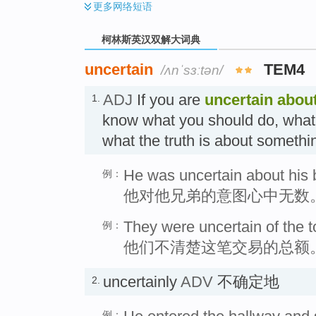
更多
网络短语
柯林斯英汉双解大词典
uncertain
TEM4
/ʌnˈsɜːtən/
ADJ
If you are
uncertain
abou
1.
know what you should do, what 
what the truth is about some
He was uncertain about his b
例：
他对他兄弟的意图心中无数
They were uncertain of the to
例：
他们不清楚这笔交易的总额
uncertainly
ADV
不确定地
2.
例：