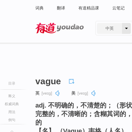
词典
翻译
有道精品课
云笔记
中英
有道 - 网易旗下搜索
vague
目录
英
[veɪɡ]
美
[veɪɡ]
释义
adj. 不明确的，不清楚的；（
权威词典
用法
完整的，不清晰的；含糊其词的
例句
的
【名】 （Vague）韦格（人名）