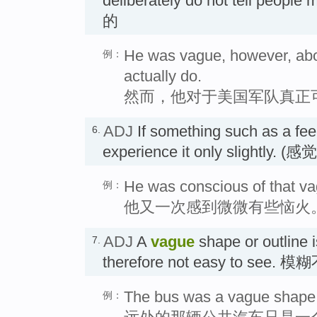
deliberately do not tell peop
的
He was vague, however, abou
例：
actually do.
然而，他对于美国军队真正
ADJ
If something such as a fee
6.
experience it only slightly.
He was conscious of that vagu
例：
他又一次感到微微有些恼火
ADJ
A
vague
shape or outline i
7.
therefore not easy to see.
The bus was a vague shape i
例：