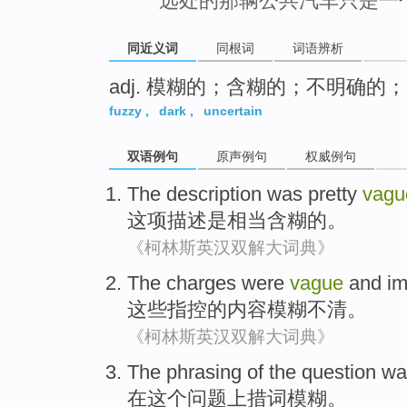
远处的那辆公共汽车只是一
同近义词
同根词
词语辨析
adj. 模糊的；含糊的；不明确的
fuzzy
,
dark
,
uncertain
双语例句
原声例句
权威例句
The
description
was
pretty
vagu
这项
描述
是
相当
含糊
的。
《柯林斯英汉双解大词典》
The charges
were
vague
and im
这些
指控的内容模糊不清。
《柯林斯英汉双解大词典》
The
phrasing
of
the
question w
在这个
问题
上
措词
模糊。