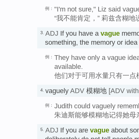
"I'm not sure," Liz said vague
例：
“我不能肯定，” 莉兹含糊地
ADJ
If you have a
vague
memor
3.
something, the memory or idea
They have only a vague idea
例：
available.
他们对于可用水量只有一点
vaguely
ADV
模糊地
[ADV with
4.
Judith could vaguely rememb
例：
朱迪斯能够模糊地记得她母
ADJ
If you are
vague
about som
5.