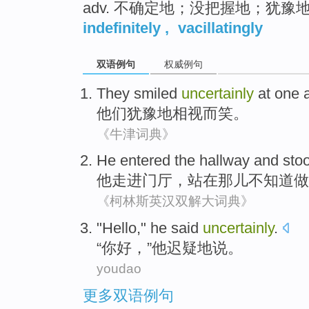
adv. 不确定地；没把握地；犹豫
indefinitely
,
vacillatingly
双语例句
权威例句
They
smiled
uncertainly
at one 
他们
犹豫地
相视
而笑。
《牛津词典》
He
entered the
hallway
and
sto
他
走进
门厅
，
站在那儿
不知道做
《柯林斯英汉双解大词典》
"
Hello
,"
he
said
uncertainly
.
“
你好
，”
他
迟疑地
说
。
youdao
更多双语例句