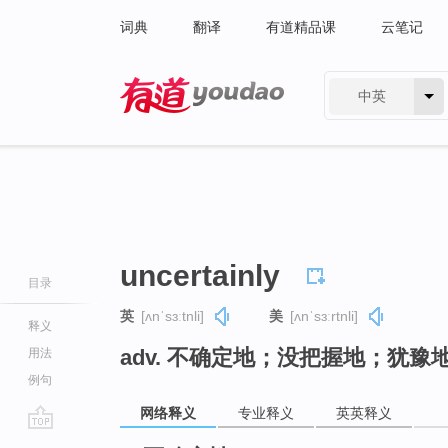
词典
翻译
有道精品课
云笔记
中英
有道 - 网易旗下搜索
uncertainly
目录
英
[ʌnˈsɜːtnli]
美
[ʌnˈsɜːrtnli]
释义
adv. 不确定地；没把握地；犹豫
用法
例句
网络释义
专业释义
英英释义
go