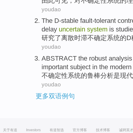
由此可见
，
对
不确定性
系统
的
理
youdao
The
D-stable
fault-tolerant
contr
delay
uncertain
system
is
studi
研究
了
离散
时滞
不确定
系统
的
D
youdao
ABSTRACT
the
robust
analysis
important
subject
in the
modern
不确定性
系统
的
鲁棒
分析
是
现代
youdao
更多双语例句
关于有道
Investors
有道智选
官方博客
技术博客
诚聘英