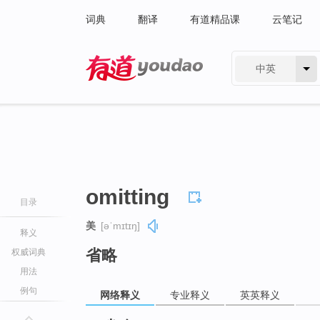
词典
翻译
有道精品课
云笔记
中英
有道 - 网易旗下搜索
omitting
目录
美
[əˈmɪtɪŋ]
释义
省略
权威词典
用法
例句
网络释义
专业释义
英英释义