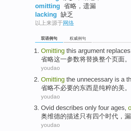
omitting
省略，遗漏
lacking
缺乏
以上来源于
网络
双语例句
权威例句
Omitting
this
argument
replaces
省略
这
一参数
将替换
整个
页面
。
youdao
Omitting
the
unnecessary
is
a
t
省略
不必要的
东西
是
纯粹
的
美
。
youdao
Ovid
describes
only
four
ages
,
o
奥维德
的
描述
只有
四个
时代
，
漏
youdao