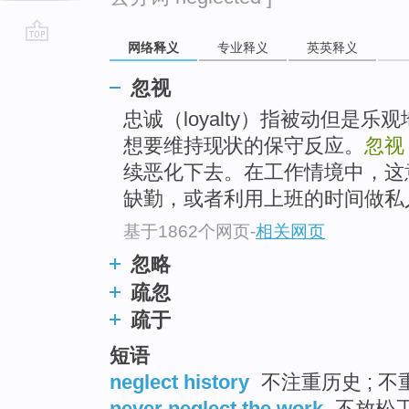
网络释义
专业释义
英英释义
go
top
忽视
忠诚（loyalty）指被动但是
想要维持现状的保守反应。
忽视
续恶化下去。在工作情境中，这
缺勤，或者利用上班的时间做私人
基于1862个网页
-
相关网页
忽略
疏忽
疏于
短语
neglect history
不注重历史 ; 
never neglect the work
不放松工作