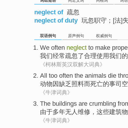
词组短语
同近义词
同根词
词语
neglect of
疏忽
neglect of duty
玩忽职守；[法]
双语例句
原声例句
权威例句
We
often
neglect
to make
prope
我们
经常
疏忽
了
合理
使用
我们
的
《柯林斯英汉双解大词典》
All
too
often
the
animals
die
thr
动物
因缺乏照料而
死亡
的
事司空
《牛津词典》
The
buildings
are crumbling
fro
由于
多年
无人维修，
这些
建筑物
《牛津词典》