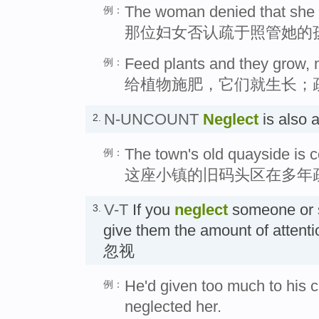
The woman denied that she h
例：
那位妇女否认疏于照管她的
Feed plants and they grow, n
例：
给植物施肥，它们就生长；
N-UNCOUNT
Neglect
is also
2.
The town's old quayside is co
例：
这座小镇的旧码头区在多年
V-T
If you
neglect
someone or s
3.
give them the amount of attenti
忽视
He'd given too much to his c
例：
neglected her.