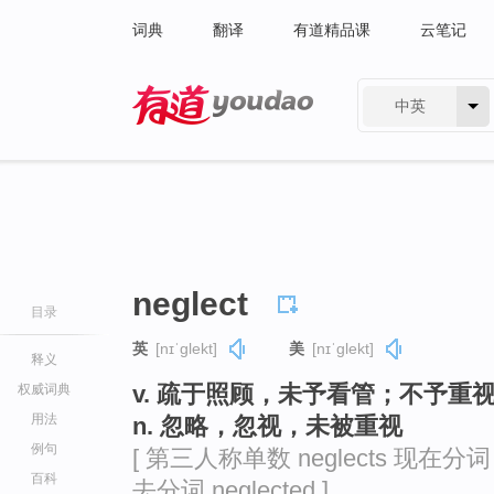
词典
翻译
有道精品课
云笔记
中英
有道 - 网易旗下搜索
neglect
目录
英
[nɪˈɡlekt]
美
[nɪˈɡlekt]
释义
v. 疏于照顾，未予看管；不予重
权威词典
用法
n. 忽略，忽视，未被重视
例句
[ 第三人称单数 neglects 现在分词 ne
百科
去分词 neglected ]