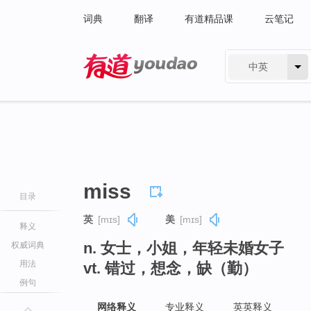
词典
翻译
有道精品课
云笔记
中英
有道 - 网易旗下搜索
miss
目录
英
[mɪs]
美
[mɪs]
释义
n. 女士，小姐，年轻未婚女子
权威词典
用法
vt. 错过，想念，缺（勤）
例句
网络释义
专业释义
英英释义