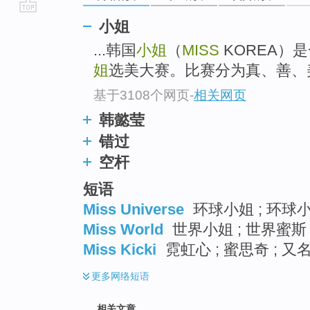
go
小姐
top
...韩国
小姐
（
MISS
KOREA）
姐
选美大赛。比赛分为真、善、
基于3108个网页
-
相关网页
韩懿莹
错过
空杆
短语
Miss Universe
环球小姐 ; 环球小
Miss World
世界小姐 ; 世界蜜斯 
Miss Kicki
霓虹心 ; 蜜思奇 ; 又
更多
网络短语
相关文章