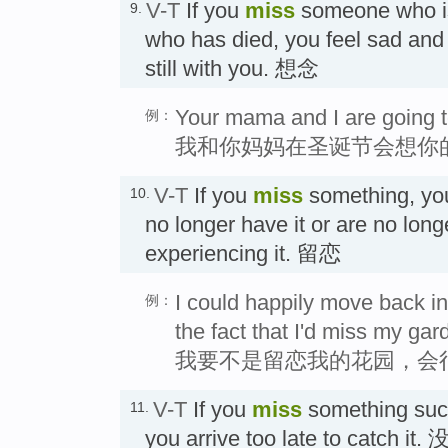
V-T
If you
miss
someone who is
9.
who has died, you feel sad and
still with you. 想念
Your mama and I are going t
例：
我和你妈妈在圣诞节会想你
V-T
If you
miss
something, yo
10.
no longer have it or are no long
experiencing it. 留恋
I could happily move back int
例：
the fact that I'd miss my gar
我要不是留恋我的花园，会
V-T
If you
miss
something such
11.
you arrive too late to cat