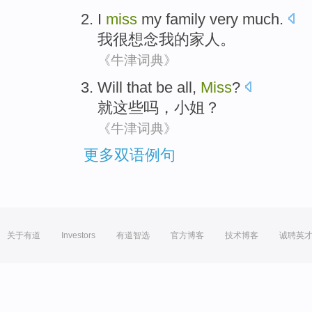
I
miss
my
family
very much.
我
很想念
我
的
家人
。
《牛津词典》
Will that be
all,
Miss
?
就
这些吗，
小姐
？
《牛津词典》
更多双语例句
关于有道
Investors
有道智选
官方博客
技术博客
诚聘英