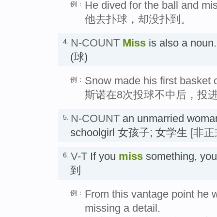
He dived for the ball and mi
例：
他去扑球，却没扑到。
N-COUNT
Miss
is also a n
4.
(球)
Snow made his first basket o
例：
斯诺在8次投球不中后，投
N-COUNT
an unmarried woman 
5.
schoolgirl 女孩子; 女学生
[非正
V-T
If you
miss
something, you 
6.
到
From this vantage point he 
例：
missing a detail.