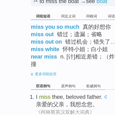
to miss the boat →see
boat
14.
词组短语
同近义词
同根词
词语
miss you so much
真的好想你
miss out
错过；遗漏；省略
miss out on
错过机会；错失了
miss white
怀特小姐；白小姐
near miss
n. [计]相近差错；
撞
更多
词组短语
双语例句
原声例句
权威例句
I
miss
thee,
beloved
father
.
亲爱的
父亲
，
我
想念
您。
《柯林斯英汉双解大词典》