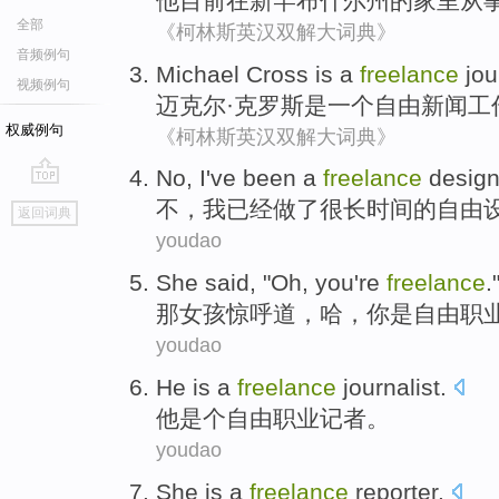
他
目前
在
新罕布什尔州
的家里
从
全部
《柯林斯英汉双解大词典》
音频例句
Michael
Cross
is
a
freelance
jou
视频例句
迈克尔·
克罗斯
是
一个
自由
新闻工
权威例句
《柯林斯英汉双解大词典》
No
,
I
've been
a
freelance
design
go
不
，
我
已经
做
了
很
长
时间
的
自由
返回词典
top
youdao
She
said
, "Oh,
you
're
freelance
.
那女孩
惊呼
道
，哈，
你
是
自由
职
youdao
He
is a
freelance
journalist
.
他
是个
自由职业
记者
。
youdao
She
is
a
freelance
reporter
.