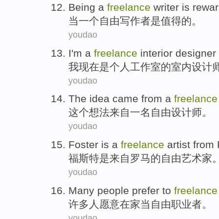
Being
a
freelance
writer
is
rewar
当
一个
自由
写作者
是
值得
的。
youdao
I'm
a
freelance
interior
designer
我
现在是
个人工作室
的
室内
设计
youdao
The
idea
came from
a
freelance
这个
想法
来自
一
名自由
设计师
。
youdao
Foster
is
a
freelance
artist
from
福斯特
是
来自
罗马
的
自由
艺术家
youdao
Many
people
prefer to
freelance
许多
人
愿意
在家当
自由职业者
。
youdao