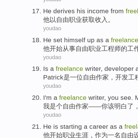
He
derives
his
income
from
free
他
以
自由
职业
获取
收入
。
youdao
He
set
himself up as a
freelanc
他
开始
从事
自由职业工程师的工
youdao
Is
a
freelance
writer
,
developer
Patrick
是
一位
自由
作家
，
开发工
youdao
I
'm a
freelance
writer
,
you
see
.
我
是个
自由
作家
——
你
该
明白了
youdao
He
is
starting
a career
as
a
free
他
开始
职业
生涯，
作为
一
名自由