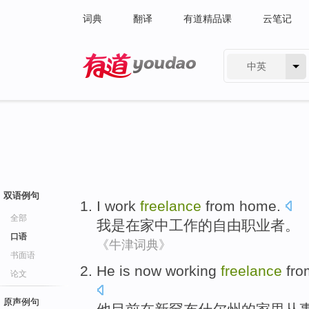
词典
翻译
有道精品课
云笔记
中英
有道 - 网易旗下搜索
双语例句
I
work
freelance
from
home
.
全部
我
是
在
家中
工作
的
自由
职业者。
口语
《牛津词典》
书面语
He
is now
working
freelance
fro
论文
原声例句