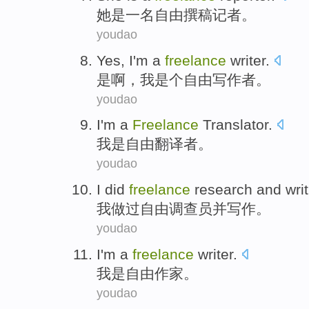
她
是
一
名自由撰稿
记者
。
youdao
Yes
,
I
'm a
freelance
writer
.
是啊
，
我
是个
自由
写作者
。
youdao
I'm
a
Freelance
Translator
.
我
是
自由
翻译者。
youdao
I
did
freelance
research
and
wri
我
做过
自由
调查员
并
写作。
youdao
I'm
a
freelance
writer
.
我
是
自由
作家。
youdao