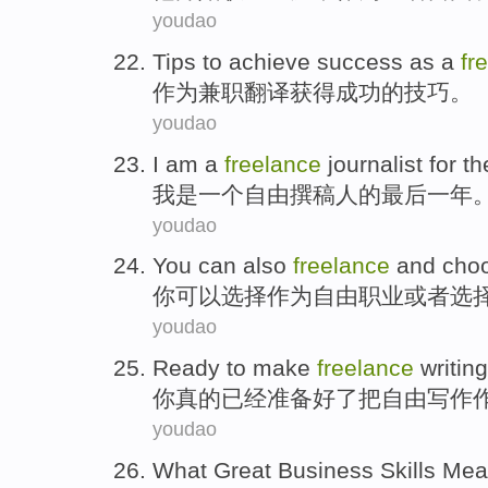
youdao
Tips
to achieve
success
as a
fr
作为
兼职
翻译
获得
成功
的
技巧
。
youdao
I
am
a
freelance
journalist
for th
我
是
一
个
自由
撰稿人
的
最后
一
年
youdao
You
can
also
freelance
and
cho
你
可以
选择作为自由职业
或者
选
youdao
Ready to
make
freelance
writing
你
真的
已经
准备好了
把
自由
写作
youdao
What Great
Business
Skills
Mean