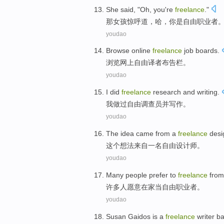
She
said
, "Oh,
you
're
freelance
."
那女孩
惊呼
道
，哈，
你
是
自由
职业者
youdao
Browse
online
freelance
job boards
.
浏览
网上
自由译者
布告栏
。
youdao
I
did
freelance
research
and
writing
.
我
做过
自由
调查员
并
写作。
youdao
The
idea
came from
a
freelance
desi
这个
想法
来自
一
名自由
设计师
。
youdao
Many
people
prefer to
freelance
from
许多
人
愿意
在家当
自由职业者
。
youdao
Susan
Gaidos
is
a
freelance
writer b