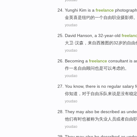
Yunghi
Kim
is
a
freelance
photograph
金英喜
是
纽约
的
一个
自由
职业
摄影师
youdao
David
Hanson
, a
32-year-old
freelan
大卫·
汉森
，
来自
西雅图
的
32岁
的
自由
youdao
Becoming
a
freelance
consultant
is
a
作
一
名自由
顾问
也是
可以
考虑
的。
youdao
You
know
, there
is
no
regular
salary
f
你
知道
，
对于
自由
乐队来说
是
没有
稳
youdao
They
may
also
be
described as und
他们
有时
也
被
称为
失业人员
或者
自由
youdao
They
may
also
be
described as und