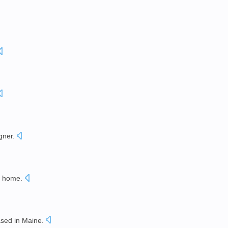
。
gner
.
 home.
ased
in Maine
.