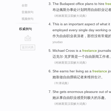
The Budapest
office
plans
to
hire
fre
全部
布达佩斯
办事处
计划
聘用
自由职业
记
音频例句
《柯林斯英汉双解大词典》
视频例句
This
is
an important
aspect
of
what it
权威例句
employed
every
single day
working
o
作为
自由职业
表演者
，
那些
没有
常规
youdao
go
返回词典
top
Michael
Cross
is
a
freelance
journalis
迈克尔·
克罗斯
是
一个
自由
新闻工作者
《柯林斯英汉双解大词典》
She
earns
her living as
a
freelance
jo
她
靠做
自由
撰稿记者来维持
生计
。
《牛津词典》
She
gets
enormous
pleasure out
of
w
她
从事
自由职业感受到
极大
的
乐趣
。
《柯林斯英汉双解大词典》