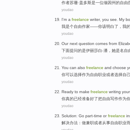
作者
苏珊
·盖多斯
是
一
位
缅因州
的
自由
youdao
I
'm a
freelance
writer
,
you
see
.
My
bo
我
是个
自由
作家
——
你
该
明白了
，
我
youdao
Our next
question comes from
Elizab
下面
提问
的是
伊丽莎白
-潘
，
她是名自
youdao
You
can
also
freelance
and
choose
y
你
可以
选择作为自由职业
或者
选择
自
youdao
Ready to
make
freelance
writing
your
你
真的
已经
准备好了
把
自由
写作作为
youdao
Solution
:
Go part-time
or
freelance
i
解决办法
：
做
兼职
或者
从事自由职业
youdao