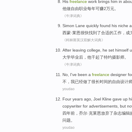
His
freelance
work brings him in abo
他
做
自由
职业每年可赚2万元。
《牛津词典》
Simon
Lane
quickly
found
his
niche
a
西蒙·
莱恩
很快
找到
了
合适的工作
，成
《柯林斯英汉双解大词典》
After
leaving college
,
he
set himself
u
大学
毕业
后
，
他
干起了
特约
摄影师。
《牛津词典》
No
,
I
've been
a
freelance
designer
fo
不
，
我
已经
做
了
很
长
时间
的
自由
设计
youdao
Four
years ago
, Joel
Kline
gave up h
copywriter for
advertisements
,
but
n
四
年前
，乔尔·
克莱恩
放弃
了
杂志
编辑
问题。
youdao