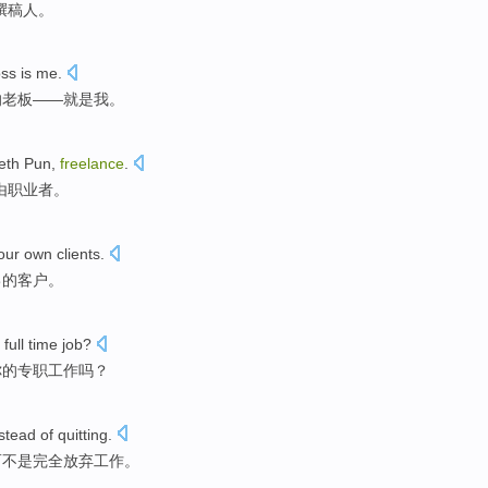
撰稿人。
ss
is
me
.
的老板——
就是
我
。
eth
Pun
,
freelance
.
由职业者
。
our own
clients
.
己
的客户。
full time
job
?
你的
专职
工作
吗？
nstead
of
quitting
.
而不是
完全放弃工作。