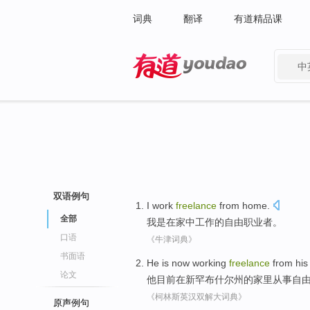
词典
翻译
有道精品课
中
有道 - 网易旗下搜索
双语例句
I
work
freelance
from
home
.
全部
我
是
在
家中
工作
的
自由
职业者。
口语
《牛津词典》
书面语
He
is now
working
freelance
from
his
论文
他
目前
在
新罕布什尔州
的家里
从事
自
《柯林斯英汉双解大词典》
原声例句