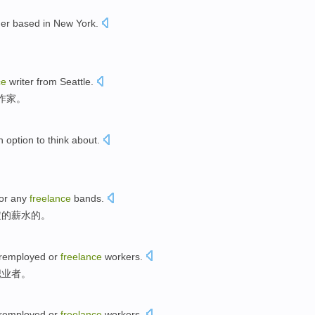
er
based in
New York
.
。
ce
writer
from
Seattle
.
作家
。
n
option to
think about
.
or
any
freelance
bands
.
定
的
薪水
的。
eremployed
or
freelance
workers.
职业者。
eremployed
or
freelance
workers.