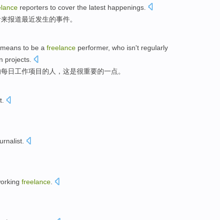
elance
reporters
to
cover
the latest
happenings
.
者
来
报道
最近
发生
的事件。
 means to
be a
freelance
performer
,
who
isn't
regularly
n
projects
.
的
每日
工作
项目
的人，
这
是
很
重要
的
一点
。
t
.
。
urnalist
.
orking
freelance
.