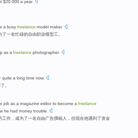
ut $20 000
a year
.
s
a
busy
freelance
model
maker
.
为
了一
名
忙碌
的
自由
职业
模型
工。
p
as a
freelance
photographer
.
r
quite a
long
time
now
.
师
了
。
is
job
as
a
magazine
editor
to become
a
freelance
ow
he
had
money
trouble
.
的
工作
，
成为
了
一
名自由
广告
撰稿人，
但
现在
他
遇到了
资金