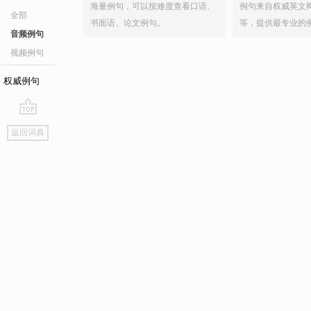
海量例句，可以按难度查看口语、
例句来自权威英文
全部
书面语、论文例句。
等，提供最专业的
音频例句
视频例句
权威例句
go
返回词典
top