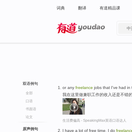
词典
翻译
有道精品课
中
有道 - 网易旗下搜索
双语例句
or any
freelance
jobs that I've had in
全部
我在这里做兼职工作的收入还是不错
口语
书面语
论文
生活费偏高 - SpeakingMax英语口语达人
原声例句
I have a lot of free time. I do
freelanc