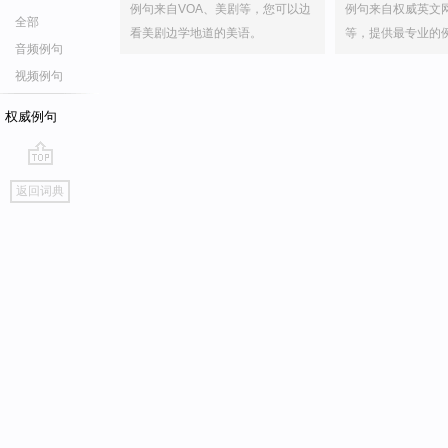
例句来自VOA、美剧等，您可以边
例句来自权威英文
全部
看美剧边学地道的美语。
等，提供最专业的
音频例句
视频例句
权威例句
go
返回词典
top