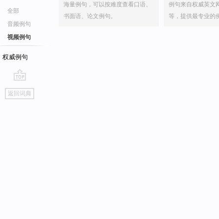
海量例句，可以按难度查看口语、
例句来自权威英文
全部
书面语、论文例句。
等，提供最专业的
音频例句
视频例句
权威例句
go
返回词典
top