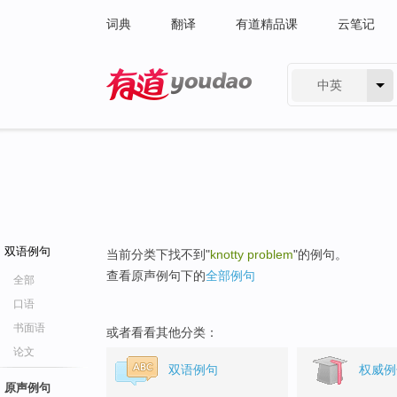
词典
翻译
有道精品课
云笔记
中英
有道 - 网易旗下搜索
双语例句
当前分类下找不到"
knotty problem
"的例句。
查看原声例句下的
全部例句
全部
口语
书面语
或者看看其他分类：
论文
双语例句
权威例
原声例句