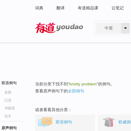
词典
翻译
有道精品课
云笔记
中英
有道 - 网易旗下搜索
双语例句
当前分类下找不到"
knotty problem
"的例句。
查看原声例句下的
全部例句
全部
口语
书面语
或者看看其他分类：
论文
双语例句
权威例
原声例句