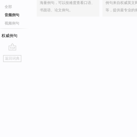
海量例句，可以按难度查看口语、
例句来自权威英文
全部
书面语、论文例句。
等，提供最专业的
音频例句
视频例句
权威例句
go
返回词典
top