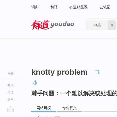
词典
翻译
有道精品课
云笔记
中英
有道 - 网易旗下搜索
knotty problem
目录
释义
棘手问题：一个难以解决或处理
用法
例句
网络释义
专业释义
go