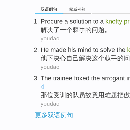
双语例句
权威例句
Procure
a
solution
to a
knotty
p
解决
了一个
棘手
的
问题
。
youdao
He
made his mind to
solve
the
k
他
下决心
自己
解决
这个
棘手
的
问
youdao
The trainee
foxed
the
arrogant
i
那位
受训的队员
故意用难题
把傲
youdao
更多双语例句