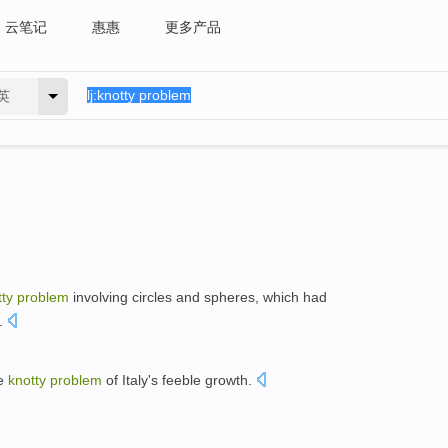
云笔记
惠惠
更多产品
英
tty
problem
involving circles and spheres, which had
y.
he
knotty
problem
of Italy's feeble growth.