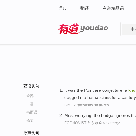
词典
翻译
有道精品课
中
有道 - 网易旗下搜索
双语例句
It was the Poincare conjecture, a
kno
全部
dogged mathematicians for a centur
口语
BBC:
7 questions on prizes
书面语
Most worrying, the budget ignores t
论文
ECONOMIST:
Italy��s economy
原声例句