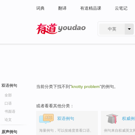
词典
翻译
有道精品课
云笔记
中英
有道 - 网易旗下搜索
双语例句
当前分类下找不到"
knotty problem
"的例句。
全部
口语
或者看看其他分类：
书面语
双语例句
权威例
论文
海量例句，可以按难度查看口语、
例句来自权威英文
原声例句