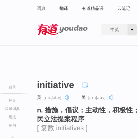
词典
翻译
有道精品课
云笔记
中英
有道 - 网易旗下搜索
initiative
目录
英
[ɪˈnɪʃətɪv]
美
[ɪˈnɪʃətɪv]
释义
n. 措施，倡议；主动性，积极
权威词典
用法
民立法提案程序
例句
[ 复数 initiatives ]