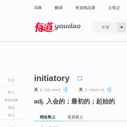
词典
翻译
有道精品课
云笔记
中英
有道 - 网易旗下搜索
initiatory
目录
英
[ɪˈnɪʃɪˌətəri]
美
[ɪˈnɪʃiətɔːri]
释义
adj. 入会的；最初的；起始的
权威词典
用法
例句
网络释义
英英释义