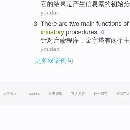
它
的
结果
是
产生
信息
素
的
初始
分
youdao
There are
two
main
functions
o
initiatory
procedures
.
针对启蒙
程序
，
金字塔
有
两个
主
youdao
更多双语例句
关于有道
Investors
有道智选
官方博客
技术博客
诚聘英