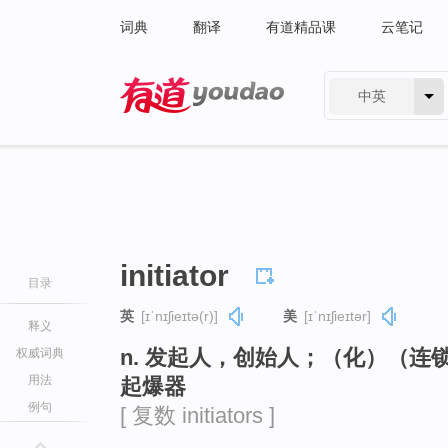
词典
翻译
有道精品课
云笔记
中英
有道 - 网易旗下搜索
initiator
目录
英
[ɪˈnɪʃieɪtə(r)]
美
[ɪˈnɪʃieɪtər]
释义
n. 发起人，创始人；（化）（
权威词典
用法
起爆器
例句
[ 复数 initiators ]