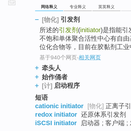
网络释义
专业释义
英英释义
go
top
引发剂
[物化]
所述的
引发剂
(
initiator
)是指能
不饱和单体聚合活性中心有自由
位化合物等，目前在胶黏剂工业中应
基于940个网页
-
相关网页
牵头人
始作俑者
启动程序
[计]
短语
cationic initiator
[物化]
正离子引
redox initiator
还原体系引发剂
iSCSI initiator
启动器 ; 客户端 ;