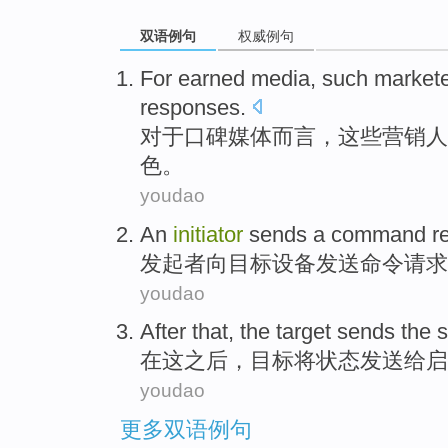
双语例句
权威例句
For
earned
media
,
such
market
responses
.
对于
口碑
媒体
而言，
这些
营销人
色。
youdao
An
initiator
sends a
command
r
发起者
向
目标
设备
发送
命令
请求
youdao
After
that
, the
target
sends
the
s
在
这
之后，
目标
将
状态
发送给
启
youdao
更多双语例句