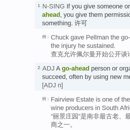
N-SING
If you give someone o
1.
ahead
, you give them permissio
something. 许可
Chuck gave Pellman the go-
例：
the injury he sustained.
查克允许佩尔曼开始公开谈
ADJ
A
go-ahead
person or orga
2.
succeed, often by using ne
[ADJ n]
Fairview Estate is one of th
例：
wine producers in South Afri
“丽景庄园”是南非最古老、
商之一。