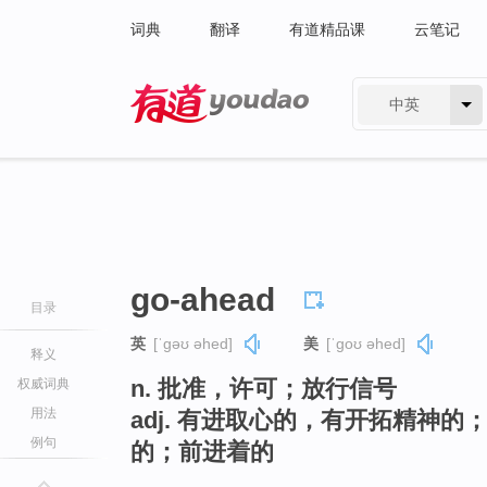
词典
翻译
有道精品课
云笔记
中英
有道 - 网易旗下搜索
go-ahead
目录
英
[ˈɡəʊ əhed]
美
[ˈɡoʊ əhed]
释义
n. 批准，许可；放行信号
权威词典
用法
adj. 有进取心的，有开拓精神
例句
的；前进着的