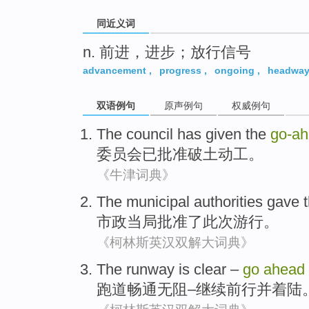
同近义词
n. 前进，进步；放行信号
advancement
,
progress
,
ongoing
,
headwa
双语例句
原声例句
权威例句
The council
has
given the
go-a
委员会
已
批准
破土
动工
。
《牛津词典》
The municipal
authorities gave 
市政
当局
批准了此次游行。
《柯林斯英汉双解大词典》
The runway
is
clear
–
go
ahead
跑道
畅通
无阻
–
继续
前行
并
着陆