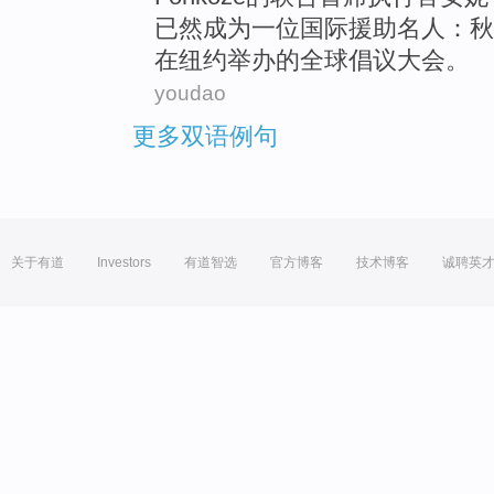
已然
成为
一位
国际
援助
名人
：
秋
在
纽约举办
的
全球
倡议
大会
。
youdao
更多双语例句
关于有道
Investors
有道智选
官方博客
技术博客
诚聘英