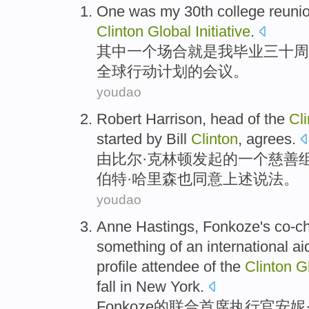
One
was
my
30th
college
reuni
Clinton
Global
Initiative
.
其中
一
个场合
就是
我
毕业
三十
周
全球
行动计划的
会议
。
youdao
Robert
Harrison
,
head
of the
Cl
started
by
Bill
Clinton
,
agrees
.
由
比尔
·
克林顿
发起
的
一个
慈善
伯特·
哈里森
也同意上述说法
。
youdao
Anne
Hastings
,
Fonkoze
's co-c
something of
an
international
ai
profile
attendee
of
the
Clinton
G
fall
in
New York
.
Fonkoze
的联合首席
执行官
安妮