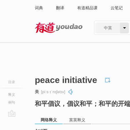
词典
翻译
有道精品课
云笔记
中英
有道 - 网易旗下搜索
peace initiative
目录
美
[piːs ɪˈnɪʃətɪv]
释义
和平倡议，倡议和平；和平的开
例句
网络释义
英英释义
go
top