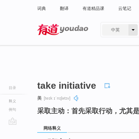
词典
翻译
有道精品课
云笔记
中英
有道 - 网易旗下搜索
take initiative
目录
美
[teɪk ɪˈnɪʃətɪv]
释义
采取主动：首先采取行动，尤其
例句
网络释义
go
top