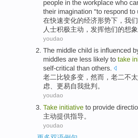
people in the workplace
who ca
their
imagination
"
to respond to
在
快速
变化
的
经济形势下
，
我们
人士积极
主动
，
发挥
他们的
想象
youdao
The middle child is influenced 
middles
are less
likely
to
take
in
self-critical
than
others
.
老二
比较多变，
然而
，老二不
太
虑
、
更易自我批判
。
youdao
Take
initiative
to
provide
directi
主动
提供
指导
。
youdao
更多双语例句