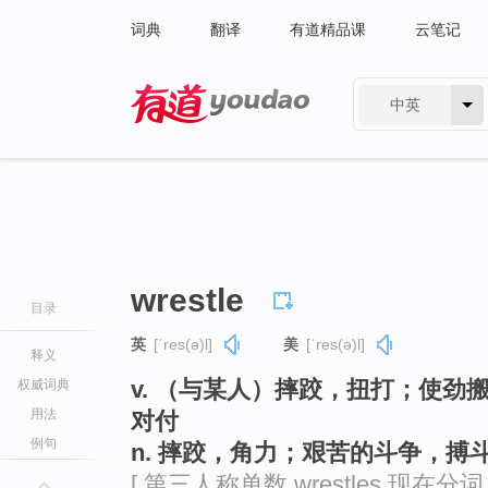
词典
翻译
有道精品课
云笔记
中英
有道 - 网易旗下搜索
wrestle
目录
英
[ˈres(ə)l]
美
[ˈres(ə)l]
释义
v. （与某人）摔跤，扭打；使
权威词典
用法
对付
例句
n. 摔跤，角力；艰苦的斗争，搏
[ 第三人称单数 wrestles 现在分词 wr