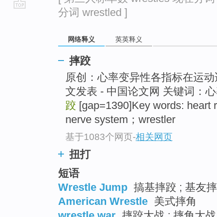
分词 wrestled ]
go
top
网络释义
英英释义
摔跤
原创：心率变异性各指标在运动适
文发表 - 中国论文网 关键词
跤
[gap=1390]Key words: heart r
nerve system；wrestler
基于1083个网页
-
相关网页
扭打
短语
Wrestle Jump
搞基摔跤 ; 基友摔
American Wrestle
美式摔角
wrestle war
摔跤大战 ; 摔角大战 