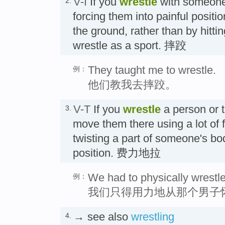
V-I
If you
wrestle
with someone,
2.
forcing them into painful positi
the ground, rather than by hitt
wrestle as a sport. 摔跤
They taught me to wrestle.
例：
他们教我去摔跤。
V-T
If you
wrestle
a person or 
3.
move them there using a lot of 
twisting a part of someone's bod
position. 费力地拉
We had to physically wrestle
例：
我们只得用力地从那个男子
→ see also
wrestling
4.