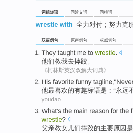
词组短语
同近义词
同根词
wrestle with
全力对付；努力克
双语例句
原声例句
权威例句
They
taught
me
to
wrestle
.
他们
教
我
去
摔跤
。
《柯林斯英汉双解大词典》
His
favorite
funny
tagline
,"
Neve
他
最喜欢
的有趣
标语
是：“
永远
youdao
What
's the
main
reason for
the
wrestle
?
父亲
教
女儿
们摔跤的
主要
原因
是