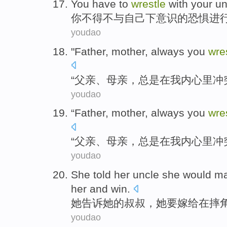
You
have to
wrestle
with
your
un
你
不得不
与
自己
下意识
的
恐惧
进
youdao
"
Father
,
mother
,
always
you
wre
“
父亲
、
母亲
，
总是
在
我
内心里冲
youdao
“
Father
,
mother
,
always
you
wre
“
父亲
、
母亲
，
总是
在
我
内心里冲
youdao
She
told
her
uncle
she
would
ma
her
and win.
她
告诉
她
的
叔叔
，她
要
嫁给
在摔
youdao