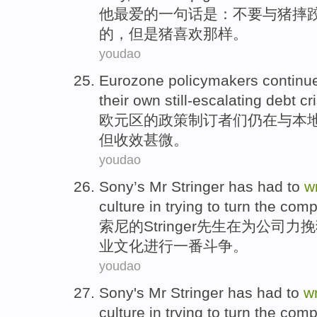
他
最爱的
一句话是：
不要
与
猪
摔
的，
但是
猪
喜欢
那样。
youdao
Eurozone
policymakers
continu
their
own still-escalating
debt
cr
欧元区
的政策
制订
者们
仍
在
与
本
但收效甚微。
youdao
Sony
’s
Mr
Stringer
has
had to
w
culture
in
trying
to
turn the
comp
索尼
的
Stringer
先生
在
为
公司
力挽
业
文化
进行一番
斗争
。
youdao
Sony
's
Mr
Stringer has
had to
w
culture
in
trying
to
turn the
comp