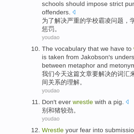
schools
should
impose
strict
pu
offenders
.
为了
解决
严重
的
学校
霸凌
问题
，
惩罚
。
youdao
The
vocabulary
that
we
have to
is taken from
Jakobson
's
unders
between
metaphor
and
metony
我们
今天
这
篇文章
要
解决
的
词汇
间
关系
的
理解
。
youdao
Don't
ever
wrestle
with
a pig
.
别
和
猪
较劲
。
youdao
Wrestle
your
fear
into submissi