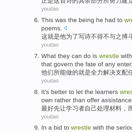
正是
这
首诗
的
其余部分
所
努力
建
youdao
This
was
the being
he
had to
wr
poems
.
这
就是
他
为了
写
诗
不得不
与之
搏
youdao
What
they
can
do
is
wrestle
wit
that govern
the
fate
of
any
enter
他们
所
能
做
的
就是
全力
解决
支配
youdao
It's
better
to let
the learners
wres
own
rather
than
offer
assistance
最好
先
让
学习者
自己
处理
材料
，
youdao
In
a bid to
wrestle
with
the
serio