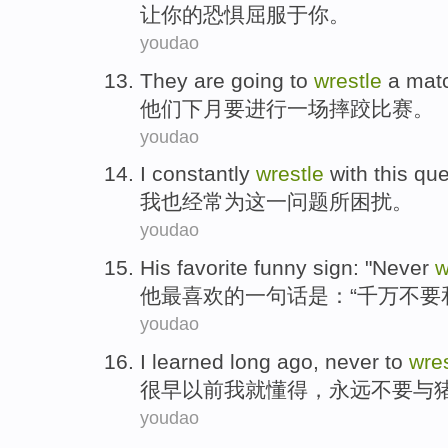
让
你
的
恐惧
屈服
于你。
youdao
They
are
going to
wrestle
a
mat
他们
下月
要
进行
一
场摔跤
比赛
。
youdao
I
constantly
wrestle
with
this
que
我
也经常
为
这
一问题
所困扰
。
youdao
His
favorite
funny sign: "
Never
w
他
最喜欢
的一句话是：“
千万不要
youdao
I
learned
long
ago
,
never
to
wres
很早
以前
我
就懂得
，
永远
不要
与
youdao