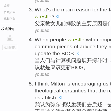
youdao
全部
What
's the
main
reason for
the
音频例句
wrestle
?
视频例句
父亲
教
女儿
们摔跤的
主要
原因
是
权威例句
youdao
When
people
wrestle
with
compu
go
common
pieces
of
advice
they
r
返回词典
top
update
the BIOS
.
当
人们
与
计算机
问题
展开搏斗
时
议
就是
应该
更新
BIOS
。
youdao
I
think
Milton
is
encouraging
us
theological
certainties
that
the
r
establish
.
我
认为
弥
尔顿
鼓励
我们
去
质疑
，