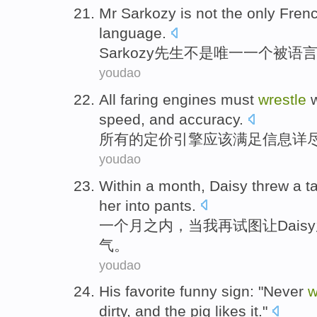
Mr Sarkozy
is not
the only
Fren
language
.
Sarkozy
先生
不是
唯一
一个
被
语
youdao
All
faring
engines
must
wrestle
w
speed
,
and
accuracy
.
所有
的
定价
引擎
应该
满足
信息
详
youdao
Within
a
month
,
Daisy
threw a
t
her
into
pants
.
一个
月之内
，
当
我
再
试图
让Daisy
气
。
youdao
His
favorite
funny sign: "
Never
w
dirty
,
and
the
pig
likes
it
."