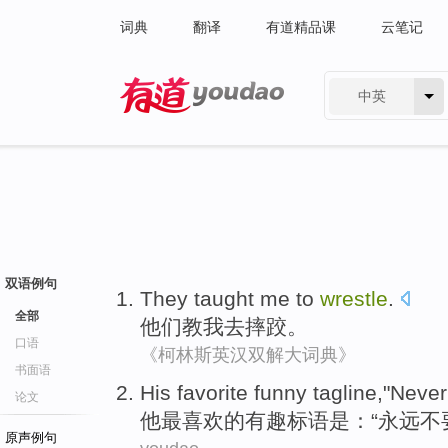
词典
翻译
有道精品课
云笔记
中英
有道 - 网易旗下搜索
双语例句
They
taught
me
to
wrestle
.
全部
他们
教
我
去
摔跤
。
口语
《柯林斯英汉双解大词典》
书面语
His
favorite
funny
tagline
,"
Never
论文
他
最喜欢
的有趣
标语
是：“
永远不
原声例句