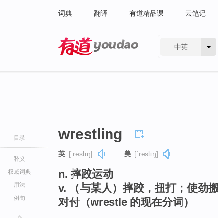
词典
翻译
有道精品课
云笔记
中英
有道 - 网易旗下搜索
wrestling
目录
英
[ˈreslɪŋ]
美
[ˈreslɪŋ]
释义
n. 摔跤运动
权威词典
用法
v. （与某人）摔跤，扭打；使
例句
对付（wrestle 的现在分词）