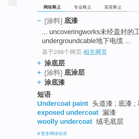
网络释义
专业释义
英英释义
go
top
底漆
[涂料]
... uncoveringworks未经盖封
undergroundcable地下电缆 ...
基于298个网页
-
相关网页
涂底层
底涂层
[涂料]
涂底漆
短语
Undercoat paint
头道漆 ; 底漆 ;
exposed undercoat
漏漆
woolly undercoat
绒毛底层
更多
网络短语